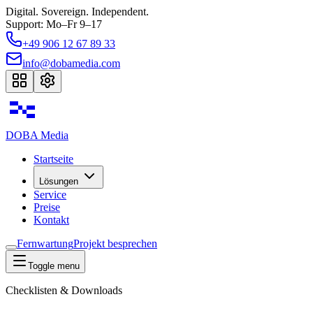
Digital. Sovereign. Independent.
Support: Mo–Fr 9–17
+49 906 12 67 89 33
info@dobamedia.com
DOBA
Media
Startseite
Lösungen
Service
Preise
Kontakt
Fernwartung
Projekt besprechen
Toggle menu
Checklisten & Downloads