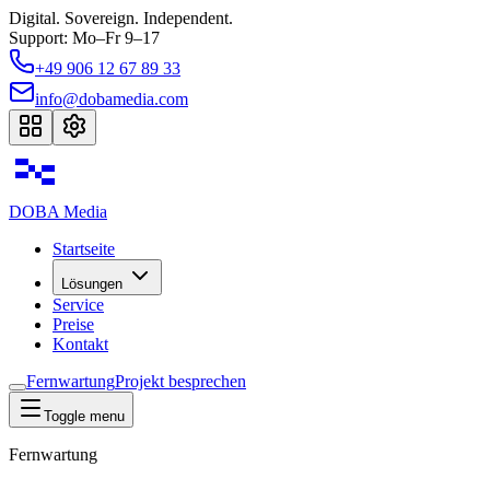
Digital. Sovereign. Independent.
Support: Mo–Fr 9–17
+49 906 12 67 89 33
info@dobamedia.com
DOBA
Media
Startseite
Lösungen
Service
Preise
Kontakt
Fernwartung
Projekt besprechen
Toggle menu
Fernwartung