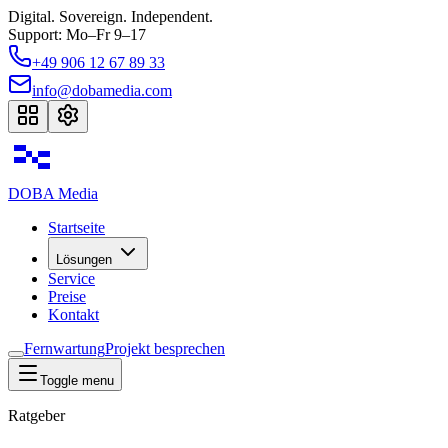
Digital. Sovereign. Independent.
Support: Mo–Fr 9–17
+49 906 12 67 89 33
info@dobamedia.com
DOBA
Media
Startseite
Lösungen
Service
Preise
Kontakt
Fernwartung
Projekt besprechen
Toggle menu
Ratgeber